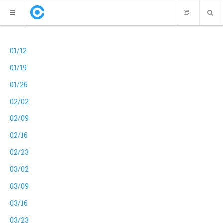
CROATICA KIADÓ E-KÖNYVTÁRA LAPOZHATÓ PDF FORMÁBAN
01/12
01/19
01/26
02/02
02/09
02/16
02/23
03/02
03/09
03/16
03/23